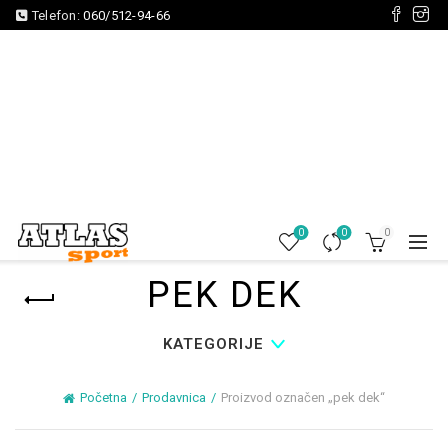
Telefon:
060/512-94-66
0
0
0
PEK DEK
KATEGORIJE
Početna
Prodavnica
Proizvod označen „pek dek“