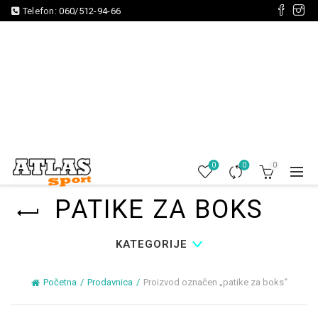
Telefon:
060/512-94-66
0
0
0
PATIKE ZA BOKS
KATEGORIJE
Početna
Prodavnica
Proizvod označen „patike za boks“