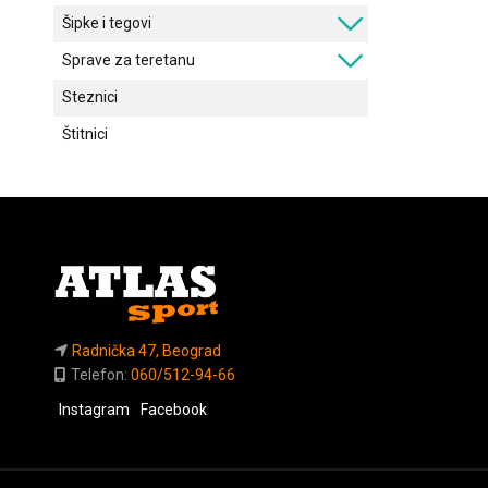
Šipke i tegovi
Sprave za teretanu
Steznici
Štitnici
Radnička 47, Beograd
Telefon:
060/512-94-66
Instagram
Facebook