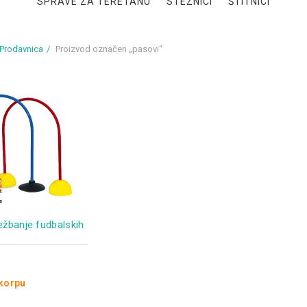
SPRAVE ZA TERETANU
STEZNICI
ŠTITNICI
Prodavnica
Proizvod označen „pasovi“
ežbanje fudbalskih
 korpu