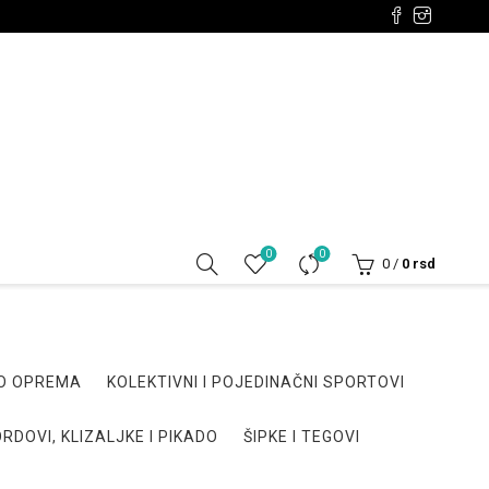
0
0
0
/
0
rsd
DO OPREMA
KOLEKTIVNI I POJEDINAČNI SPORTOVI
RDOVI, KLIZALJKE I PIKADO
ŠIPKE I TEGOVI