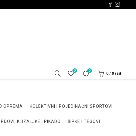
0
0
0
/
0
rsd
DO OPREMA
KOLEKTIVNI I POJEDINAČNI SPORTOVI
RDOVI, KLIZALJKE I PIKADO
ŠIPKE I TEGOVI