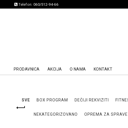
Telefon:
060/512-94-66
PRODAVNICA
AKCIJA
O NAMA
KONTAKT
SVE
BOX PROGRAM
DEČIJI REKVIZITI
FITNE
NEKATEGORIZOVANO
OPREMA ZA SPRAVE