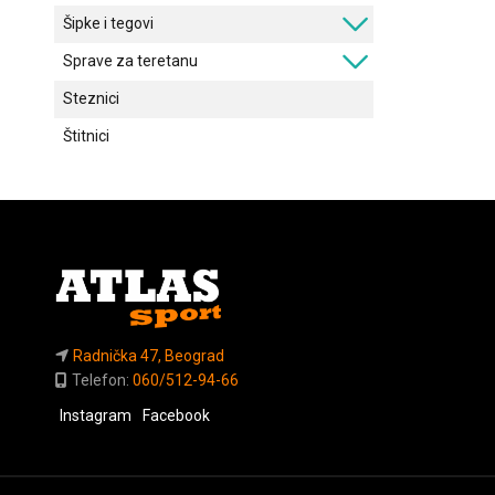
Šipke i tegovi
Sprave za teretanu
Steznici
Štitnici
Radnička 47, Beograd
Telefon:
060/512-94-66
Instagram
Facebook