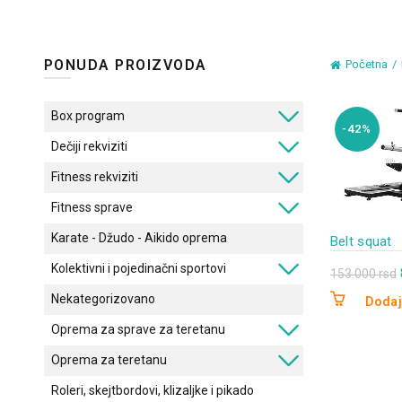
PONUDA PROIZVODA
Početna
Box program
-42%
Dečiji rekviziti
Fitness rekviziti
Fitness sprave
Karate - Džudo - Aikido oprema
Belt squat
Kolektivni i pojedinačni sportovi
153.000
rsd
Nekategorizovano
Dodaj
Oprema za sprave za teretanu
Oprema za teretanu
Roleri, skejtbordovi, klizaljke i pikado