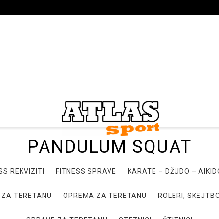
PANDULUM SQUAT
SS REKVIZITI
FITNESS SPRAVE
KARATE – DŽUDO – AIKI
 ZA TERETANU
OPREMA ZA TERETANU
ROLERI, SKEJTBO