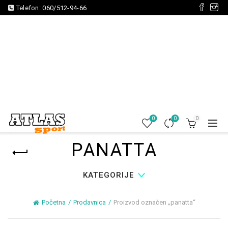
Telefon:
060/512-94-66
0
0
0
PANATTA
KATEGORIJE
Početna
Prodavnica
Proizvod označen „panatta“