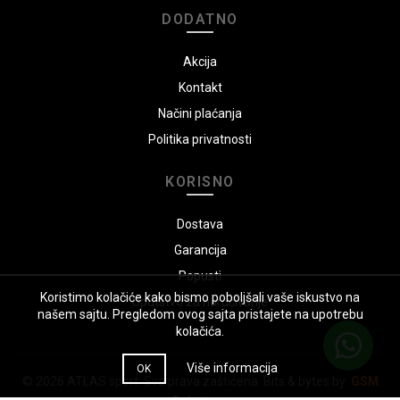
DODATNO
Akcija
Kontakt
Načini plaćanja
Politika privatnosti
KORISNO
Dostava
Garancija
Popusti
Koristimo kolačiće kako bismo poboljšali vaše iskustvo na
Uputstvo za naručivanje
našem sajtu. Pregledom ovog sajta pristajete na upotrebu
kolačića.
Više informacija
OK
© 2026
ATLAS sport
. Sva prava zaštićena. Bits & bytes by:
GSM