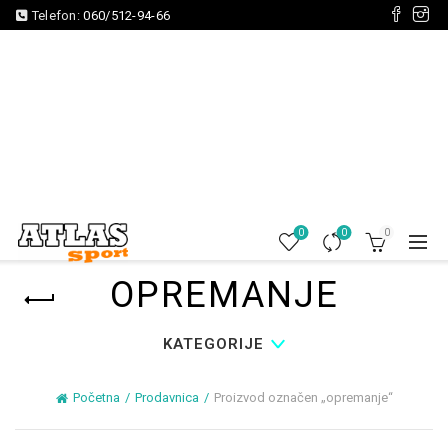
Telefon:
060/512-94-66
0
0
0
OPREMANJE
KATEGORIJE
Početna
Prodavnica
Proizvod označen „opremanje“