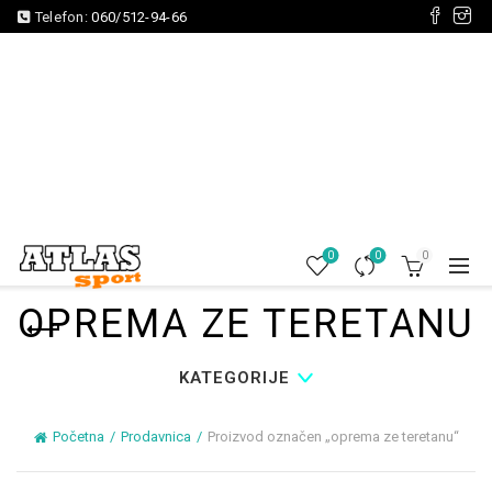
Telefon:
060/512-94-66
0
0
0
OPREMA ZE TERETANU
KATEGORIJE
Početna
Prodavnica
Proizvod označen „oprema ze teretanu“