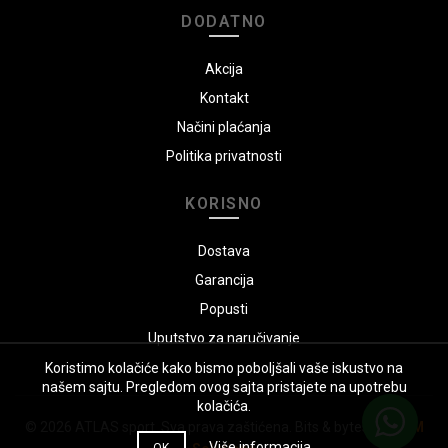
DODATNO
Akcija
Kontakt
Načini plaćanja
Politika privatnosti
KORISNO
Dostava
Garancija
Popusti
Uputstvo za naručivanje
Koristimo kolačiće kako bismo poboljšali vaše iskustvo na
našem sajtu. Pregledom ovog sajta pristajete na upotrebu
kolačića.
© 2026
ATLAS sport
. Sva prava zaštićena. Bits & bytes by:
GSM
Više informacija