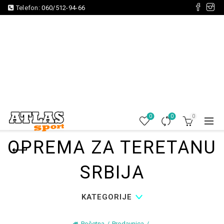
Telefon:
060/512-94-66
0
0
0
OPREMA ZA TERETANU
SRBIJA
KATEGORIJE
Početna
Prodavnica