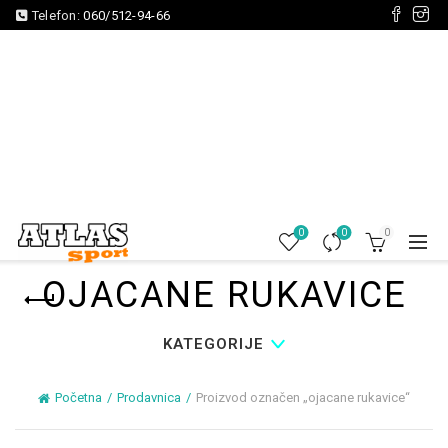
Telefon:
060/512-94-66
0
0
0
OJACANE RUKAVICE
KATEGORIJE
Početna
Prodavnica
Proizvod označen „ojacane rukavice“