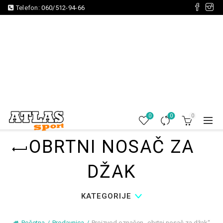
Telefon:
060/512-94-66
0
0
0
OBRTNI NOSAČ ZA
DŽAK
KATEGORIJE
Početna
Prodavnica
Proizvod označen „obrtni nosač za džak“