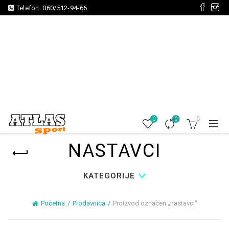
Telefon:
060/512-94-66
0
0
0
NASTAVCI
KATEGORIJE
Početna
Prodavnica
Proizvod označen „nastavci“