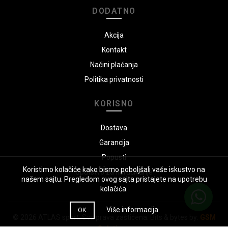
DODATNO
Akcija
Kontakt
Načini plaćanja
Politika privatnosti
KORISNO
Dostava
Garancija
Popusti
Koristimo kolačiće kako bismo poboljšali vaše iskustvo na
Uputstvo za naručivanje
našem sajtu. Pregledom ovog sajta pristajete na upotrebu
kolačića.
Više informacija
OK
© 2026
ATLAS sport
. Sva prava zaštićena. Bits & bytes by:
GSM