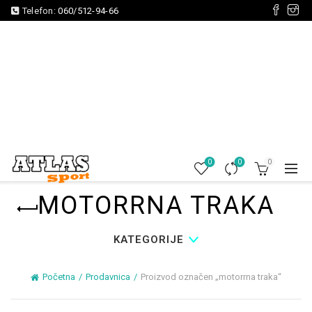
Telefon:
060/512-94-66
0
0
0
MOTORRNA TRAKA
KATEGORIJE
Početna
Prodavnica
Proizvod označen „motorrna traka“