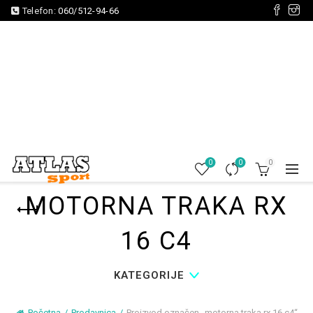
Telefon:
060/512-94-66
0
0
0
MOTORNA TRAKA RX
16 C4
KATEGORIJE
Početna
Prodavnica
Proizvod označen „motorna traka rx 16 c4“