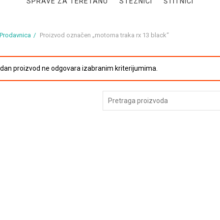
SPRAVE ZA TERETANU
STEZNICI
ŠTITNICI
Prodavnica
Proizvod označen „motorna traka rx 13 black“
edan proizvod ne odgovara izabranim kriterijumima.
Pretraga
za: