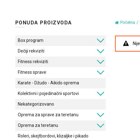
PONUDA PROIZVODA
Početna
Box program
Nij
Dečiji rekviziti
Fitness rekviziti
Fitness sprave
Karate - Džudo - Aikido oprema
Kolektivni i pojedinačni sportovi
Nekategorizovano
Oprema za sprave za teretanu
Oprema za teretanu
Roleri, skejtbordovi, klizaljke i pikado