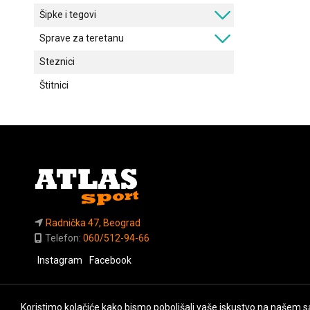
Šipke i tegovi
Sprave za teretanu
Steznici
Štitnici
Radnička 47, Beograd
Telefon:
060/512-94-66
Instagram
Facebook
Koristimo kolačiće kako bismo poboljšali vaše iskustvo na našem sa