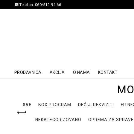
Telefon:
060/512-94-66
PRODAVNICA
AKCIJA
O NAMA
KONTAKT
MO
SVE
BOX PROGRAM
DEČIJI REKVIZITI
FITNE
NEKATEGORIZOVANO
OPREMA ZA SPRAVE