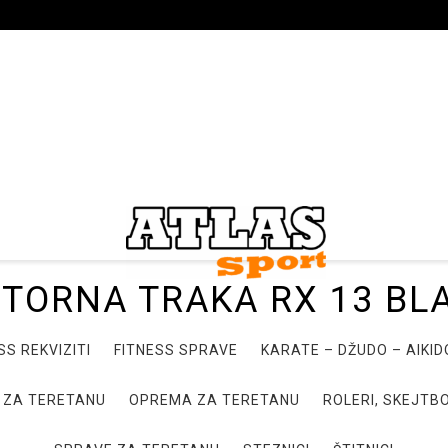
TORNA TRAKA RX 13 BL
SS REKVIZITI
FITNESS SPRAVE
KARATE – DŽUDO – AIKI
 ZA TERETANU
OPREMA ZA TERETANU
ROLERI, SKEJTBO