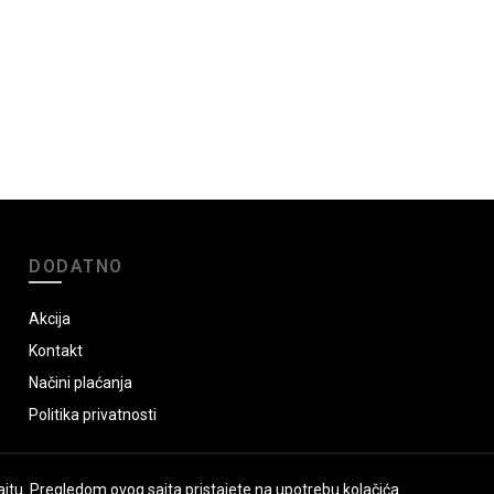
DODATNO
Akcija
Kontakt
Načini plaćanja
Politika privatnosti
jtu. Pregledom ovog sajta pristajete na upotrebu kolačića.