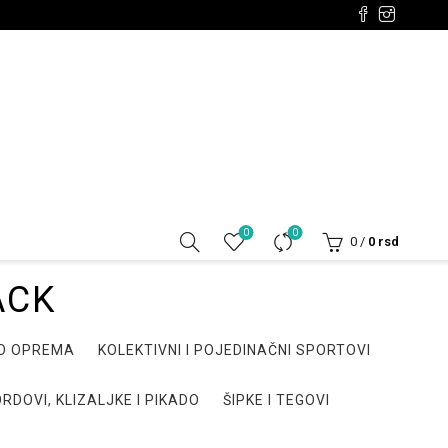
0
0
0
/
0
rsd
ACK
DO OPREMA
KOLEKTIVNI I POJEDINAČNI SPORTOVI
RDOVI, KLIZALJKE I PIKADO
ŠIPKE I TEGOVI