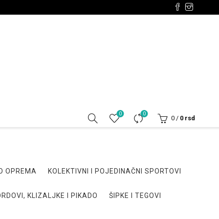
0
0
0
/
0
rsd
DO OPREMA
KOLEKTIVNI I POJEDINAČNI SPORTOVI
RDOVI, KLIZALJKE I PIKADO
ŠIPKE I TEGOVI