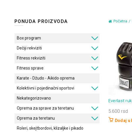
PONUDA PROIZVODA
Početna
Box program
Dečiji rekviziti
Fitness rekviziti
Fitness sprave
Karate - Džudo - Aikido oprema
Kolektivni i pojedinačni sportovi
Nekategorizovano
Everlast r
Oprema za sprave za teretanu
5.600
rsd
Oprema za teretanu
Dodaj u
Roleri, skejtbordovi, klizaljke i pikado