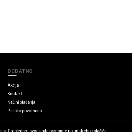
DODATNO
Akcija
Kontakt
Načini plaćanja
Politika privatnosti
jtu. Pregledom ovog sajta pristajete na upotrebu kolačića.