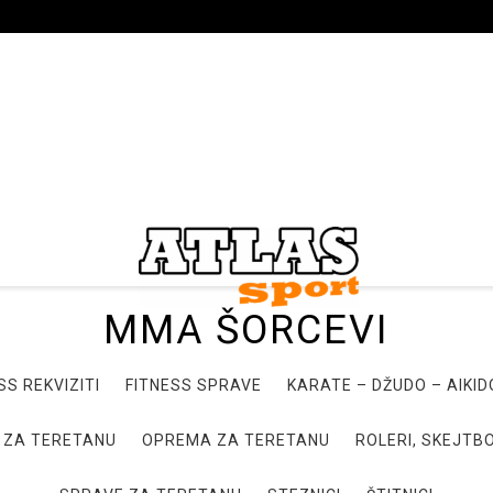
MMA ŠORCEVI
SS REKVIZITI
FITNESS SPRAVE
KARATE – DŽUDO – AIKI
 ZA TERETANU
OPREMA ZA TERETANU
ROLERI, SKEJTBO