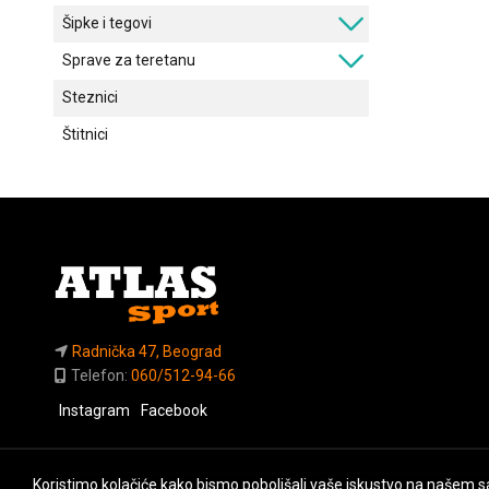
Šipke i tegovi
Sprave za teretanu
Steznici
Štitnici
Radnička 47, Beograd
Telefon:
060/512-94-66
Instagram
Facebook
Koristimo kolačiće kako bismo poboljšali vaše iskustvo na našem sa