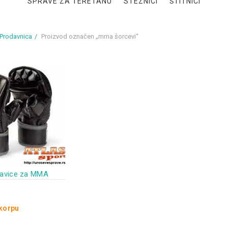
SPRAVE ZA TERETANU
STEZNICI
ŠTITNICI
Prodavnica
Proizvod označen „mma šorcevi“
ukavice za MMA
 korpu