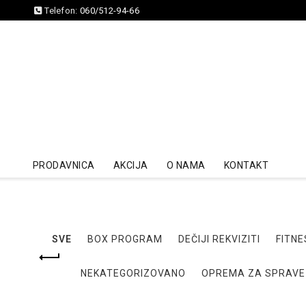
Telefon:
060/512-94-66
PRODAVNICA
AKCIJA
O NAMA
KONTAKT
SVE
BOX PROGRAM
DEČIJI REKVIZITI
FITNE
NEKATEGORIZOVANO
OPREMA ZA SPRAVE