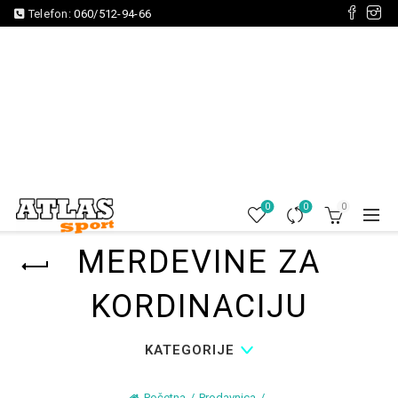
Telefon:
060/512-94-66
0
0
0
MERDEVINE ZA
KORDINACIJU
KATEGORIJE
Početna
Prodavnica