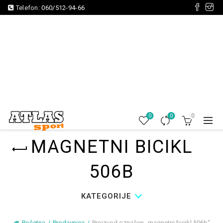
Telefon:
060/512-94-66
0
0
0
MAGNETNI BICIKL
506B
KATEGORIJE
Početna
Prodavnica
Proizvod označen „magnetni bicikl 506b“