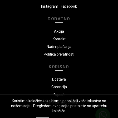
Instagram
Facebook
DODATNO
Akcija
Kontakt
Načini plaćanja
Politika privatnosti
KORISNO
Dostava
Garancija
Popusti
Koristimo kolačiće kako bismo poboljšali vaše iskustvo na
Uputstvo za naručivanje
našem sajtu. Pregledom ovog sajta pristajete na upotrebu
kolačića.