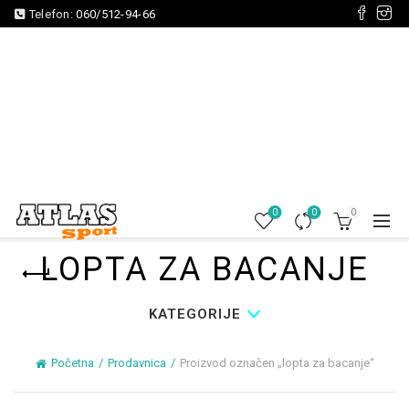
Telefon:
060/512-94-66
0
0
0
LOPTA ZA BACANJE
KATEGORIJE
Početna
Prodavnica
Proizvod označen „lopta za bacanje“