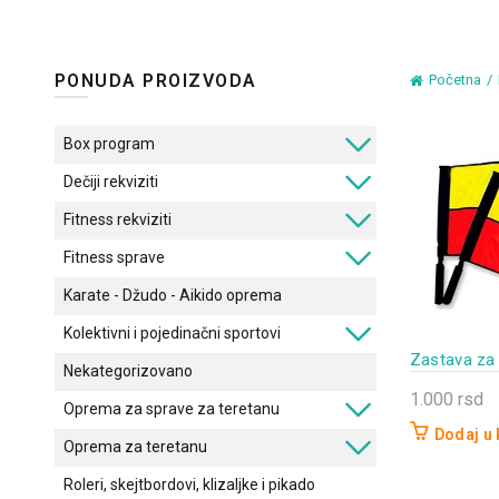
PONUDA PROIZVODA
Početna
Box program
Dečiji rekviziti
Fitness rekviziti
Fitness sprave
Karate - Džudo - Aikido oprema
Kolektivni i pojedinačni sportovi
Zastava za l
Nekategorizovano
1.000
rsd
Oprema za sprave za teretanu
Dodaj u
Oprema za teretanu
Roleri, skejtbordovi, klizaljke i pikado