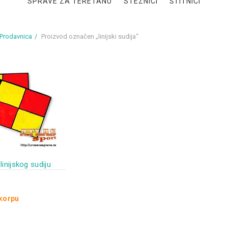
SPRAVE ZA TERETANU
STEZNICI
ŠTITNICI
Prodavnica
Proizvod označen „linijski sudija“
inijskog sudiju
 korpu