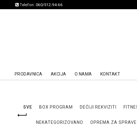
Telefon:
060/512-94-66
PRODAVNICA
AKCIJA
O NAMA
KONTAKT
SVE
BOX PROGRAM
DEČIJI REKVIZITI
FITNE
NEKATEGORIZOVANO
OPREMA ZA SPRAVE