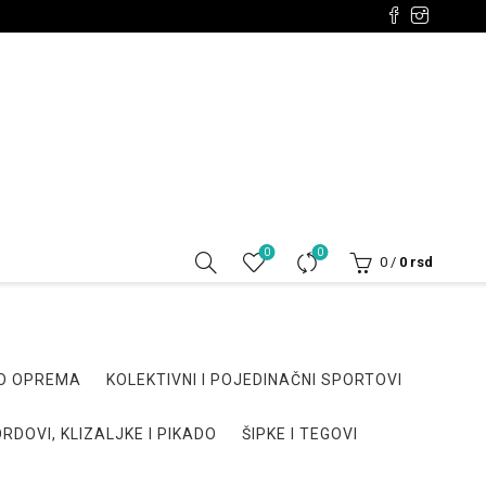
0
0
0
/
0
rsd
DO OPREMA
KOLEKTIVNI I POJEDINAČNI SPORTOVI
RDOVI, KLIZALJKE I PIKADO
ŠIPKE I TEGOVI