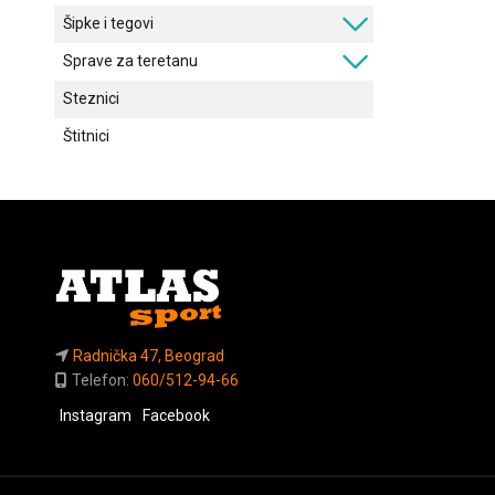
Šipke i tegovi
Sprave za teretanu
Steznici
Štitnici
Radnička 47, Beograd
Telefon:
060/512-94-66
Instagram
Facebook