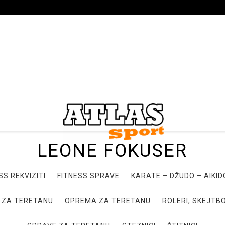
LEONE FOKUSER
SS REKVIZITI
FITNESS SPRAVE
KARATE – DŽUDO – AIKI
 ZA TERETANU
OPREMA ZA TERETANU
ROLERI, SKEJTBO