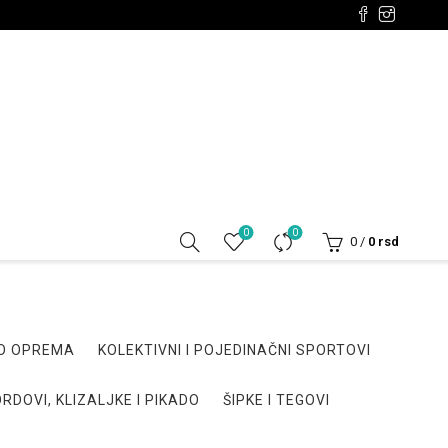
0
0
0
/
0
rsd
DO OPREMA
KOLEKTIVNI I POJEDINAČNI SPORTOVI
RDOVI, KLIZALJKE I PIKADO
ŠIPKE I TEGOVI