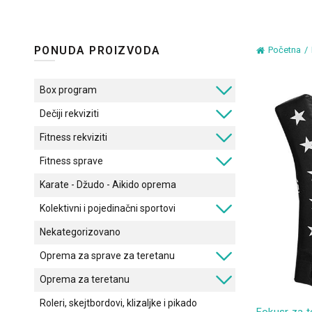
PONUDA PROIZVODA
Početna
Box program
Dečiji rekviziti
Fitness rekviziti
Fitness sprave
Karate - Džudo - Aikido oprema
Kolektivni i pojedinačni sportovi
Nekategorizovano
Oprema za sprave za teretanu
Oprema za teretanu
Roleri, skejtbordovi, klizaljke i pikado
Fokusr za t