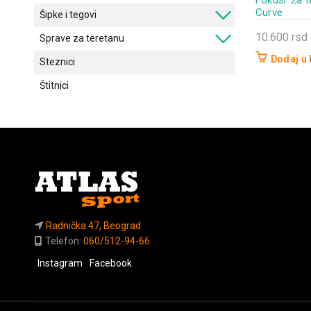
Curve
Šipke i tegovi
10.600
rsd
Sprave za teretanu
Dodaj u
Steznici
Štitnici
Radnička 47, Beograd
Telefon:
060/512-94-66
Instagram
Facebook