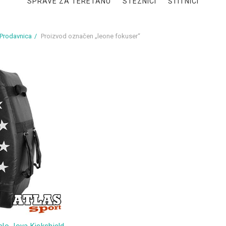
SPRAVE ZA TERETANU
STEZNICI
ŠTITNICI
Prodavnica
Proizvod označen „leone fokuser“
elo Joya Kickshield