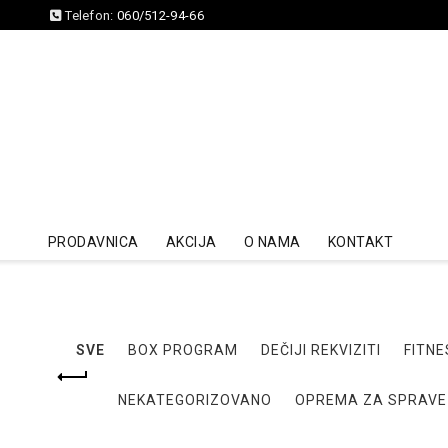
Telefon:
060/512-94-66
PRODAVNICA
AKCIJA
O NAMA
KONTAKT
SVE
BOX PROGRAM
DEČIJI REKVIZITI
FITNE
NEKATEGORIZOVANO
OPREMA ZA SPRAVE