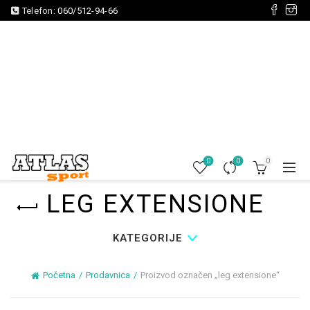
Telefon:
060/512-94-66
0
0
0
LEG EXTENSIONE
KATEGORIJE
Početna
Prodavnica
Proizvod označen „leg extensione“