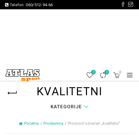
Telefon:
060/512-94-66
0
0
0
KVALITETNI
KATEGORIJE
Početna
Prodavnica
Proizvod označen „kvalitetni“