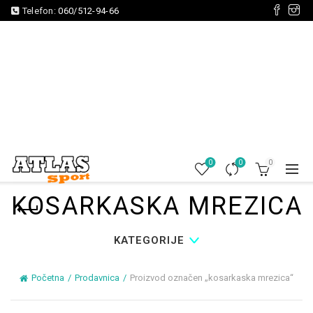
Telefon:
060/512-94-66
0
0
0
KOSARKASKA MREZICA
KATEGORIJE
Početna
Prodavnica
Proizvod označen „kosarkaska mrezica“