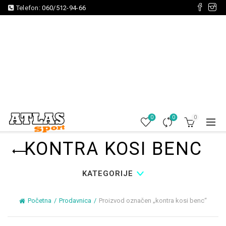
Telefon:
060/512-94-66
0
0
0
KONTRA KOSI BENC
KATEGORIJE
Početna
Prodavnica
Proizvod označen „kontra kosi benc“