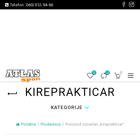
Telefon:
060/512-94-66
0
0
0
KIREPRAKTICAR
KATEGORIJE
Početna
Prodavnica
Proizvod označen „kireprakticar“