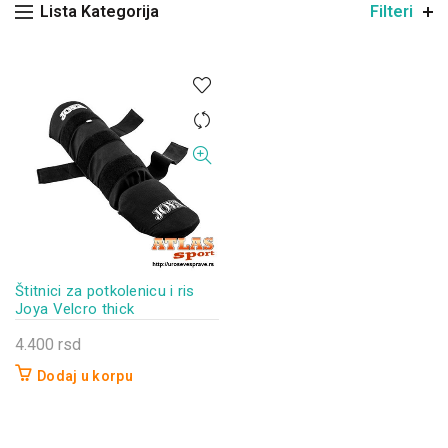
Lista Kategorija
Filteri
Štitnici za potkolenicu i ris
Joya Velcro thick
4.400
rsd
Dodaj u korpu