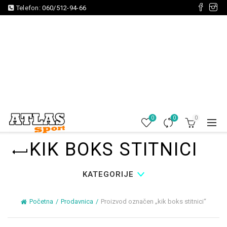
Telefon:
060/512-94-66
0
0
0
KIK BOKS STITNICI
KATEGORIJE
Početna
Prodavnica
Proizvod označen „kik boks stitnici“