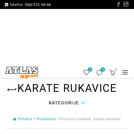
Telefon:
060/512-94-66
0
0
0
KARATE RUKAVICE
KATEGORIJE
Početna
Prodavnica
Proizvod označen „karate rukavice“