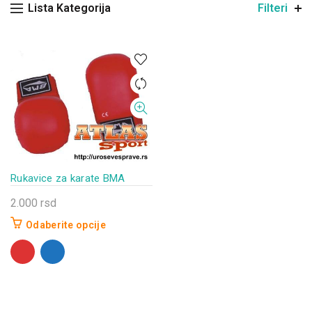
Lista Kategorija
Filteri
Rukavice za karate BMA
2.000
rsd
Odaberite opcije
Ovaj
proizvod
ima
više
varijanti.