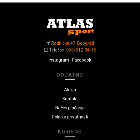
Opcije
mogu
biti
izabrane
na
stranici
proizvoda.
Radnička 47, Beograd
Telefon:
060/512-94-66
Instagram
Facebook
DODATNO
Akcija
Kontakt
Načini plaćanja
Politika privatnosti
KORISNO