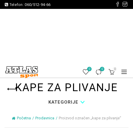
Telefon:
060/512-94-66
0
0
0
KAPE ZA PLIVANJE
KATEGORIJE
Početna
Prodavnica
Proizvod označen „kape za plivanje“