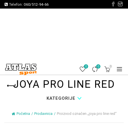
Telefon:
060/512-94-66
0
0
0
JOYA PRO LINE RED
KATEGORIJE
Početna
Prodavnica
Proizvod označen „joya pro line red“