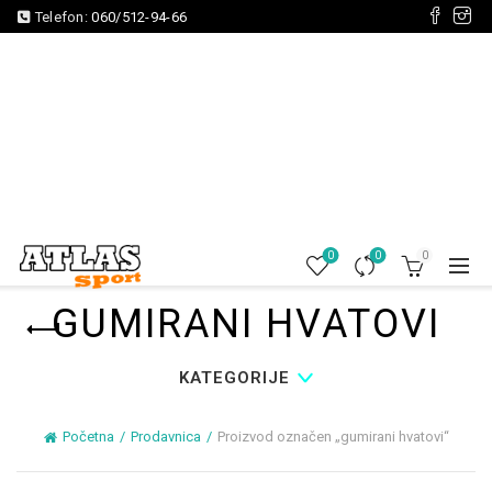
Telefon:
060/512-94-66
0
0
0
GUMIRANI HVATOVI
KATEGORIJE
Početna
Prodavnica
Proizvod označen „gumirani hvatovi“