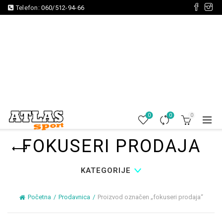
Telefon:
060/512-94-66
0
0
0
FOKUSERI PRODAJA
KATEGORIJE
Početna
Prodavnica
Proizvod označen „fokuseri prodaja“