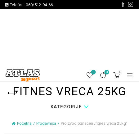
Telefon:
060/512-94-66
0
0
0
FITNES VRECA 25KG
KATEGORIJE
Početna
Prodavnica
Proizvod označen „fitnes vreca 25kg“