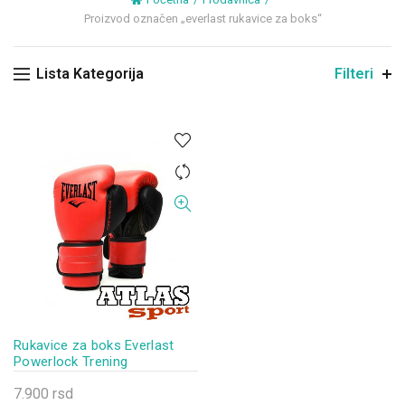
Proizvod označen „everlast rukavice za boks“
Lista Kategorija
Filteri
Rukavice za boks Everlast
Powerlock Trening
7.900
rsd