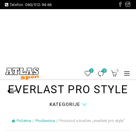
Telefon:
060/512-94-66
0
0
0
EVERLAST PRO STYLE
KATEGORIJE
Početna
Prodavnica
Proizvod označen „everlast pro style“