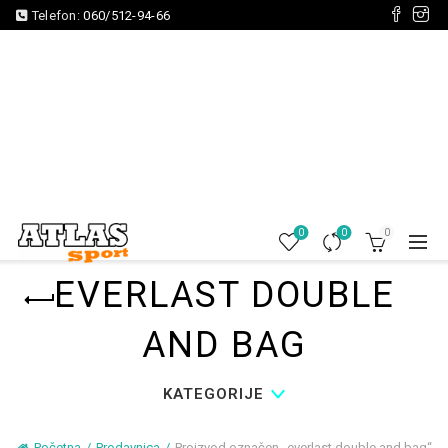
Telefon:
060/512-94-66
0
0
0
EVERLAST DOUBLE
AND BAG
KATEGORIJE
Početna
Prodavnica
Proizvod označen „everlast double and bag“