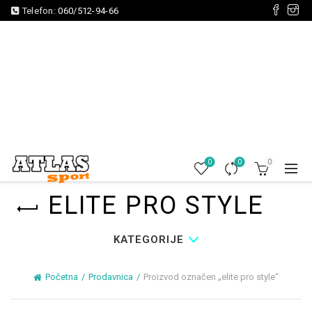
Telefon:
060/512-94-66
0
0
0
ELITE PRO STYLE
KATEGORIJE
Početna
Prodavnica
Proizvod označen „elite pro style“