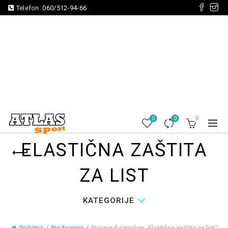
Telefon:
060/512-94-66
0
0
0
ELASTIČNA ZAŠTITA
ZA LIST
KATEGORIJE
Početna
Prodavnica
Proizvod označen „Elastična zaštita za list“