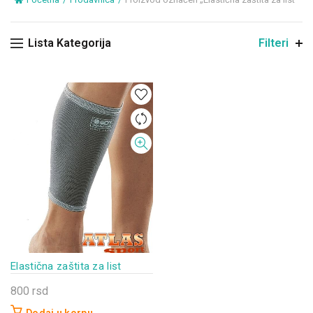
Lista Kategorija
Filteri
Elastična zaštita za list
800
rsd