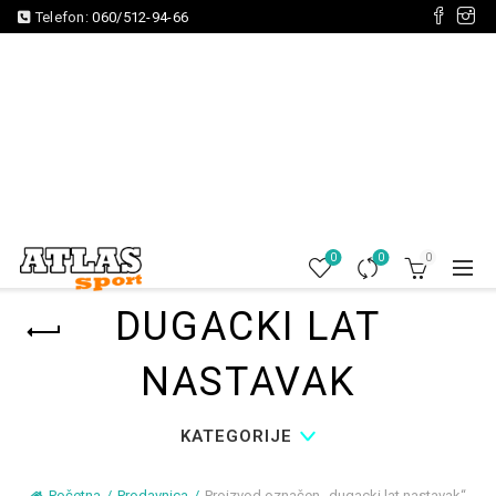
Telefon:
060/512-94-66
0
0
0
DUGACKI LAT
NASTAVAK
KATEGORIJE
Početna
Prodavnica
Proizvod označen „dugacki lat nastavak“