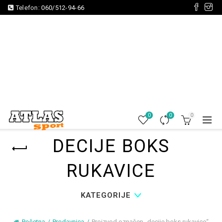
Telefon:
060/512-94-66
0
0
0
DECIJE BOKS
RUKAVICE
KATEGORIJE
Početna
Prodavnica
Proizvod označen „decije boks rukavice“