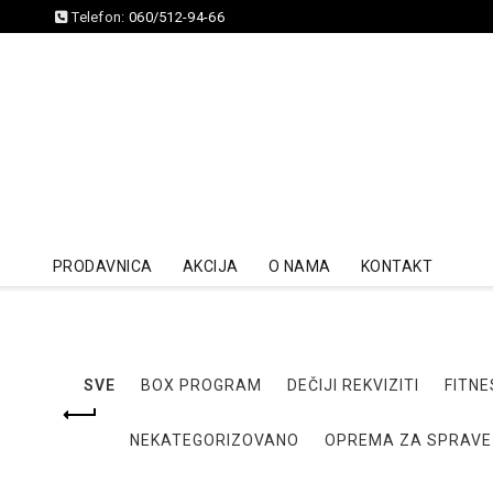
Telefon:
060/512-94-66
PRODAVNICA
AKCIJA
O NAMA
KONTAKT
SVE
BOX PROGRAM
DEČIJI REKVIZITI
FITNE
NEKATEGORIZOVANO
OPREMA ZA SPRAVE