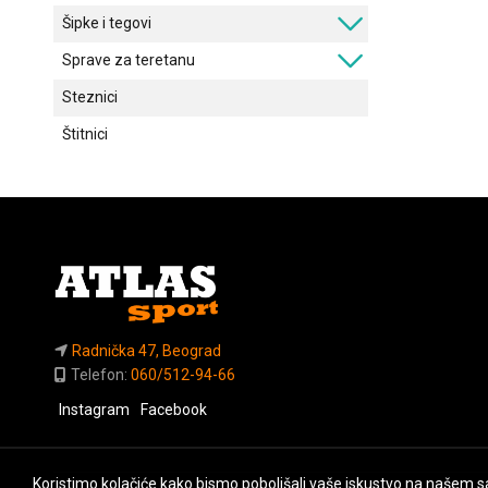
Šipke i tegovi
Sprave za teretanu
Steznici
Štitnici
Radnička 47, Beograd
Telefon:
060/512-94-66
Instagram
Facebook
Koristimo kolačiće kako bismo poboljšali vaše iskustvo na našem sa