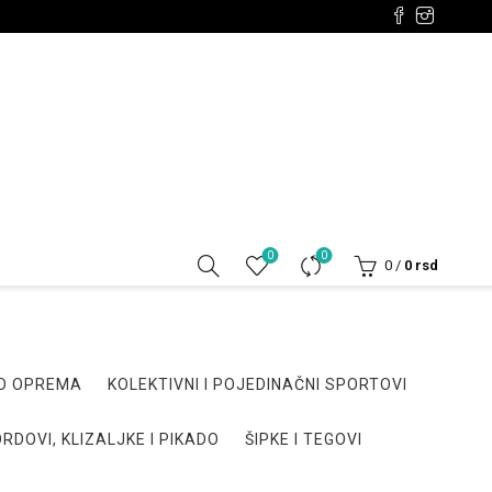
0
0
0
/
0
rsd
DO OPREMA
KOLEKTIVNI I POJEDINAČNI SPORTOVI
RDOVI, KLIZALJKE I PIKADO
ŠIPKE I TEGOVI