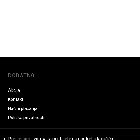
DODATNO
Akcija
Kontakt
Načini plaćanja
Politika privatnosti
jtu. Pregledom ovog sajta pristajete na upotrebu kolačića.