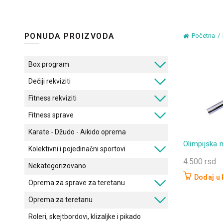
PONUDA PROIZVODA
Početna
Box program
Dečiji rekviziti
Fitness rekviziti
Fitness sprave
Karate - Džudo - Aikido oprema
Olimpijska 
Kolektivni i pojedinačni sportovi
4.500
rsd
Nekategorizovano
Dodaj u
Oprema za sprave za teretanu
Oprema za teretanu
Roleri, skejtbordovi, klizaljke i pikado