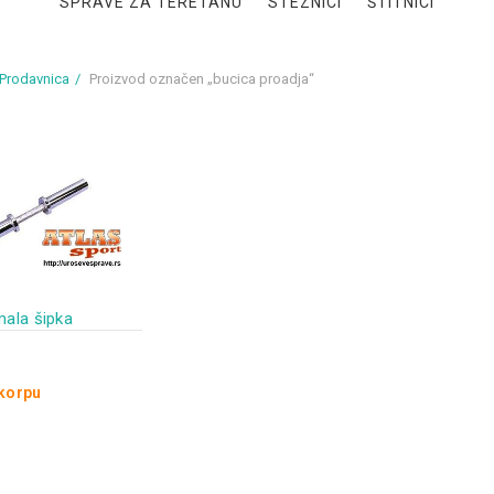
SPRAVE ZA TERETANU
STEZNICI
ŠTITNICI
Prodavnica
Proizvod označen „bucica proadja“
mala šipka
 korpu