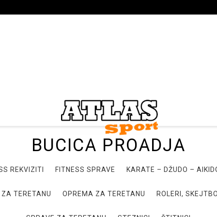
BUCICA PROADJA
SS REKVIZITI
FITNESS SPRAVE
KARATE – DŽUDO – AIKI
 ZA TERETANU
OPREMA ZA TERETANU
ROLERI, SKEJTBO