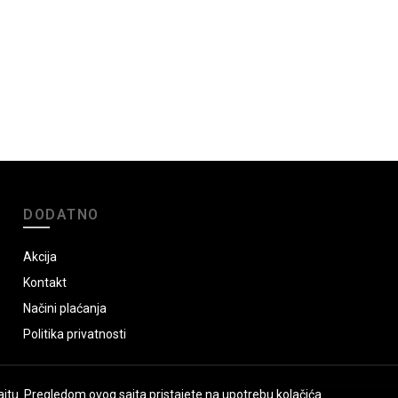
DODATNO
Akcija
Kontakt
Načini plaćanja
Politika privatnosti
jtu. Pregledom ovog sajta pristajete na upotrebu kolačića.