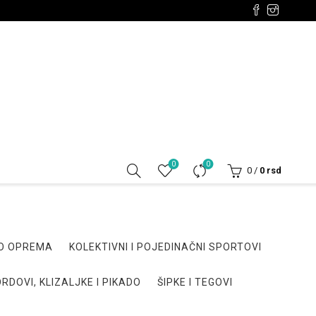
0
0
0
/
0
rsd
DO OPREMA
KOLEKTIVNI I POJEDINAČNI SPORTOVI
RDOVI, KLIZALJKE I PIKADO
ŠIPKE I TEGOVI