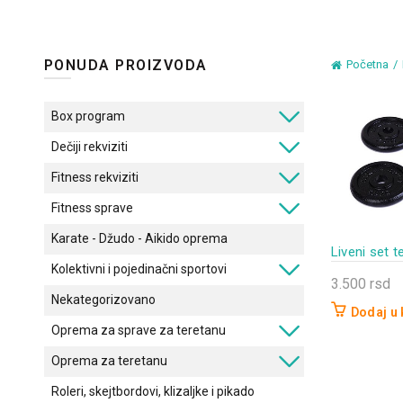
PONUDA PROIZVODA
Početna
Box program
Dečiji rekviziti
Fitness rekviziti
Fitness sprave
Karate - Džudo - Aikido oprema
Liveni set 
Kolektivni i pojedinačni sportovi
3.500
rsd
Nekategorizovano
Dodaj u
Oprema za sprave za teretanu
Oprema za teretanu
Roleri, skejtbordovi, klizaljke i pikado