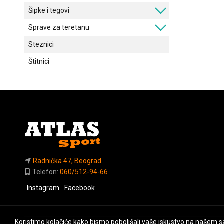
Šipke i tegovi
Sprave za teretanu
Steznici
Štitnici
Radnička 47, Beograd
Telefon:
060/512-94-66
Instagram
Facebook
Koristimo kolačiće kako bismo poboljšali vaše iskustvo na našem sa