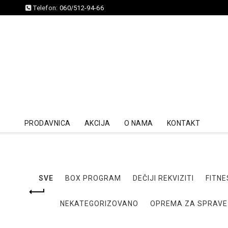
Telefon:
060/512-94-66
PRODAVNICA
AKCIJA
O NAMA
KONTAKT
SVE
BOX PROGRAM
DEČIJI REKVIZITI
FITNE
NEKATEGORIZOVANO
OPREMA ZA SPRAVE