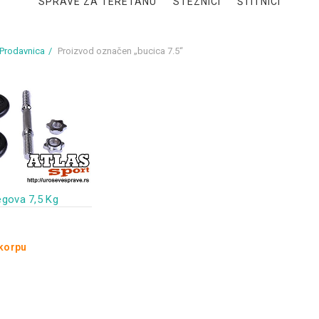
SPRAVE ZA TERETANU
STEZNICI
ŠTITNICI
Prodavnica
Proizvod označen „bucica 7.5“
tegova 7,5 Kg
 korpu