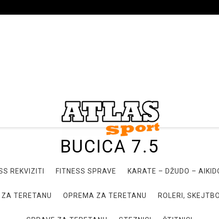
BUCICA 7.5
SS REKVIZITI
FITNESS SPRAVE
KARATE – DŽUDO – AIKI
 ZA TERETANU
OPREMA ZA TERETANU
ROLERI, SKEJTBO