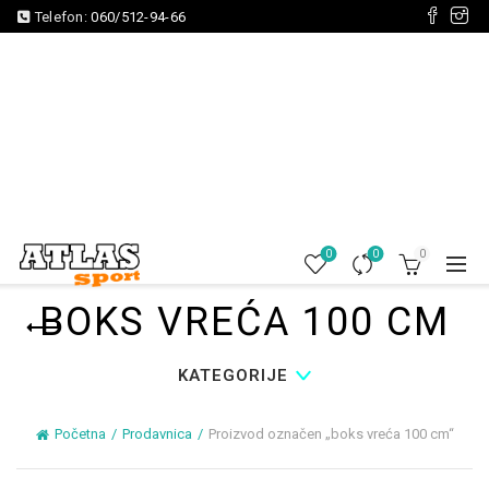
Telefon:
060/512-94-66
0
0
0
BOKS VREĆA 100 CM
KATEGORIJE
Početna
Prodavnica
Proizvod označen „boks vreća 100 cm“