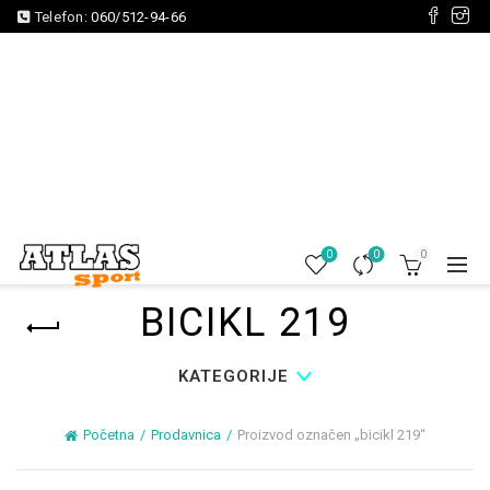
Telefon:
060/512-94-66
0
0
0
BICIKL 219
KATEGORIJE
Početna
Prodavnica
Proizvod označen „bicikl 219“