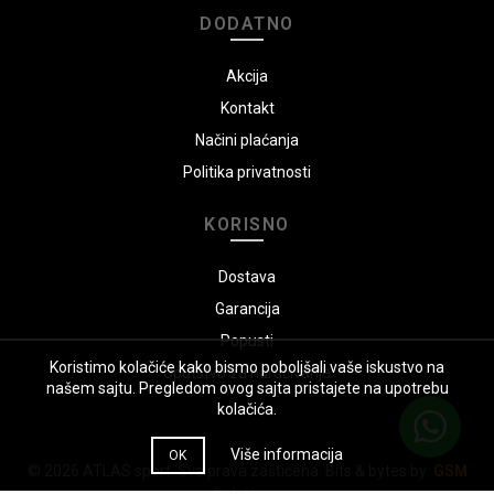
DODATNO
Akcija
Kontakt
Načini plaćanja
Politika privatnosti
KORISNO
Dostava
Garancija
Popusti
Koristimo kolačiće kako bismo poboljšali vaše iskustvo na
Uputstvo za naručivanje
našem sajtu. Pregledom ovog sajta pristajete na upotrebu
kolačića.
Više informacija
OK
© 2026
ATLAS sport
. Sva prava zaštićena. Bits & bytes by:
GSM