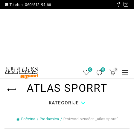
Telefon:
060/512-94-66
0
0
0
ATLAS SPORRT
KATEGORIJE
Početna
Prodavnica
Proizvod označen „atlas sporrt“