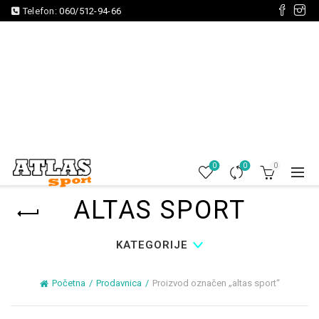
Telefon:
060/512-94-66
0
0
0
ALTAS SPORT
KATEGORIJE
Početna
Prodavnica
Proizvod označen „altas sport“