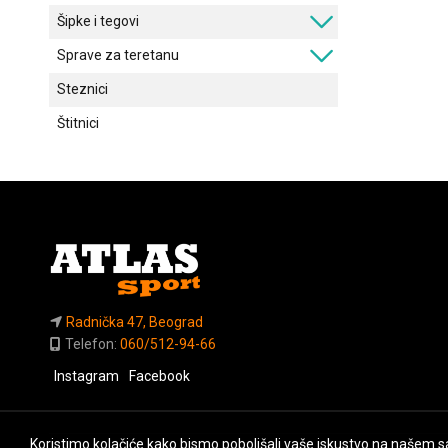
Šipke i tegovi
Sprave za teretanu
Steznici
Štitnici
Radnička 47, Beograd
Telefon:
060/512-94-66
Instagram
Facebook
Koristimo kolačiće kako bismo poboljšali vaše iskustvo na našem sa