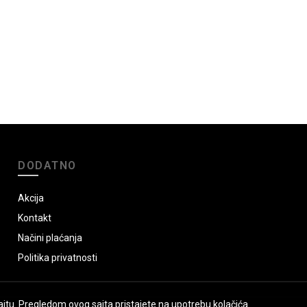
DODATNO
Akcija
Kontakt
Načini plaćanja
Politika privatnosti
jtu. Pregledom ovog sajta pristajete na upotrebu kolačića.