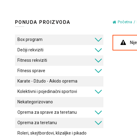
PONUDA PROIZVODA
Početna
Box program
Nij
Dečiji rekviziti
Fitness rekviziti
Fitness sprave
Karate - Džudo - Aikido oprema
Kolektivni i pojedinačni sportovi
Nekategorizovano
Oprema za sprave za teretanu
Oprema za teretanu
Roleri, skejtbordovi, klizaljke i pikado