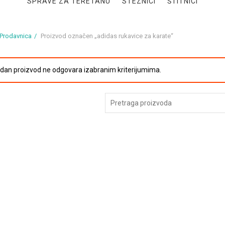
SPRAVE ZA TERETANU
STEZNICI
ŠTITNICI
Prodavnica
Proizvod označen „adidas rukavice za karate“
edan proizvod ne odgovara izabranim kriterijumima.
Pretraga
za: