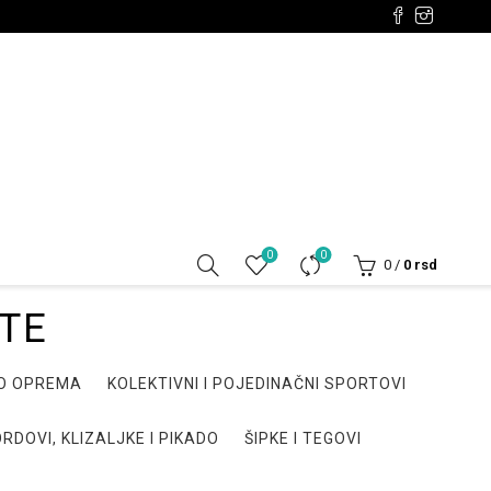
0
0
0
/
0
rsd
ATE
DO OPREMA
KOLEKTIVNI I POJEDINAČNI SPORTOVI
RDOVI, KLIZALJKE I PIKADO
ŠIPKE I TEGOVI