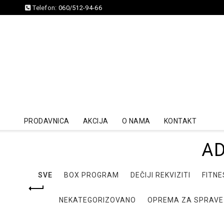
Telefon:
060/512-94-66
PRODAVNICA
AKCIJA
O NAMA
KONTAKT
AD
SVE
BOX PROGRAM
DEČIJI REKVIZITI
FITNE
NEKATEGORIZOVANO
OPREMA ZA SPRAVE