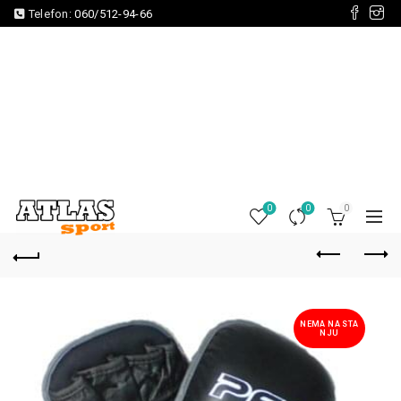
Telefon:
060/512-94-66
0
0
0
NEMA NA STA
NJU