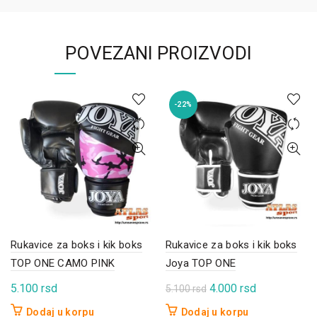
POVEZANI PROIZVODI
-22%
Rukavice za boks i kik boks
Rukavice za boks i kik boks
TOP ONE CAMO PINK
Joya TOP ONE
Originalna
Trenutna
5.100
rsd
4.000
rsd
5.100
rsd
cena
cena
Dodaj u korpu
Dodaj u korpu