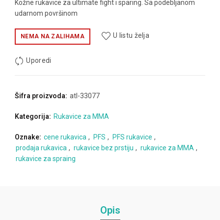
Kožne rukavice za ultimate fight i sparing. Sa podebljanom
udarnom površinom
U listu želja
NEMA NA ZALIHAMA
Uporedi
Šifra proizvoda:
atl-33077
Kategorija:
Rukavice za MMA
Oznake:
cene rukavica
,
PFS
,
PFS rukavice
,
prodaja rukavica
,
rukavice bez prstiju
,
rukavice za MMA
,
rukavice za spraing
Opis