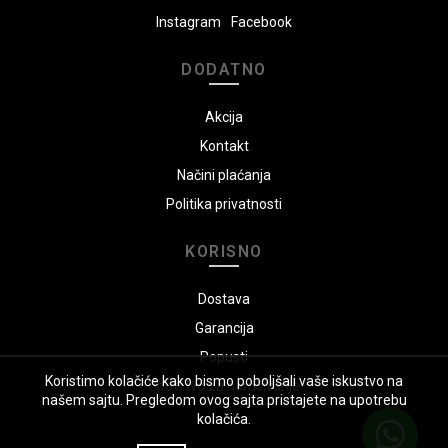
Instagram
Facebook
DODATNO
Akcija
Kontakt
Načini plaćanja
Politika privatnosti
KORISNO
Dostava
Garancija
Popusti
Koristimo kolačiće kako bismo poboljšali vaše iskustvo na
Uputstvo za naručivanje
našem sajtu. Pregledom ovog sajta pristajete na upotrebu
kolačića.