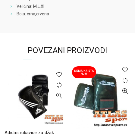
Veličina: M,L,Xl
Boja: crna,crvena
POVEZANI PROIZVODI
NEMA NA STA
NJU
Adidas rukavice za džak