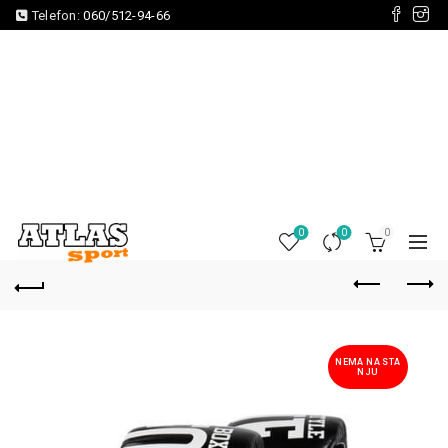
Telefon:
060/512-94-66
0
0
0
NEMA NA STA
NJU