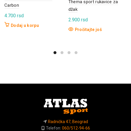
Thema sport rukavice za
Carbon
džak
4.700
rsd
2.900
rsd
Dodaj u korpu
Pročitajte još
Radnička 47, Beograd
Telefon:
060/512-94-66