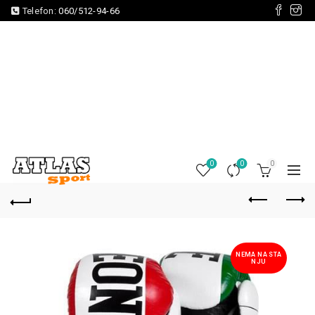
Telefon:
060/512-94-66
0
0
0
NEMA NA STA
NJU