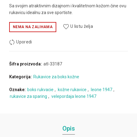
Sa svojim atraktivnim dizajnom i kvalitetnom kožom čine ovu
rukavicu idealnu za sve sportiste.
U listu želja
NEMA NA ZALIHAMA
Uporedi
Šifra proizvoda:
atl-33187
Kategorija:
Rukavice za boks kožne
Oznake:
boks rukvacie
,
kožne rukavice
,
leone 1947
,
rukavice za sparing
,
velepordaja leone 1947
Opis